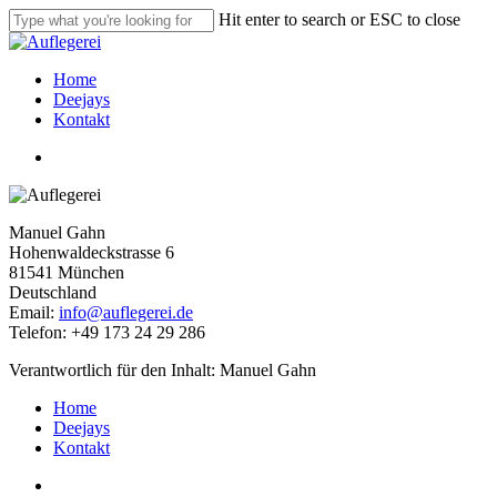
Skip
Hit enter to search or ESC to close
to
Close
main
Search
content
Menu
Home
Deejays
Kontakt
instagram
Manuel Gahn
Hohenwaldeckstrasse 6
81541 München
Deutschland
Email:
info@auflegerei.de
Telefon: +49 173 24 29 286
Verantwortlich für den Inhalt: Manuel Gahn
Close
Home
Menu
Deejays
Kontakt
instagram